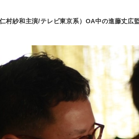
』（仁村紗和主演/テレビ東京系）OA中の進藤丈