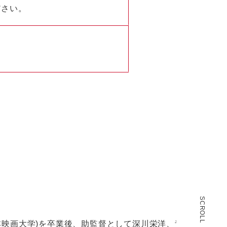
ださい。
SCROLL
日本映画大学)を卒業後、助監督として深川栄洋、青山真