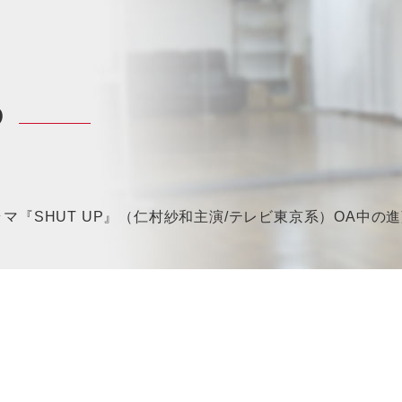
P
マ『SHUT UP』（仁村紗和主演/テレビ東京系）OA中の進藤丈