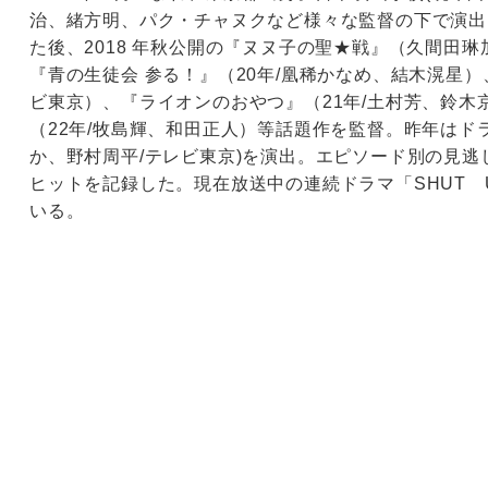
治、緒方明、パク・チャヌクなど様々な監督の下で演出を
た後、2018 年秋公開の『ヌヌ子の聖★戦』（久間田
『青の生徒会 参る！』（20年/凰稀かなめ、結木滉星
ビ東京）、『ライオンのおやつ』（21年/土村芳、鈴木京
（22年/牧島輝、和田正人）等話題作を監督。昨年はド
か、野村周平/テレビ東京)を演出。エピソード別の見
ヒットを記録した。現在放送中の連続ドラマ「SHUT 
いる。