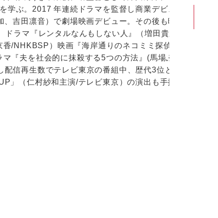
学ぶ。2017 年連続ドラマを監督し商業デビューし
琳加、吉田凛音）で劇場映画デビュー。その後も映画
）、ドラマ『レンタルなんもしない人』（増田貴久/テレ
香/NHKBSP）映画『海岸通りのネコミミ探偵』
ラマ『夫を社会的に抹殺する5つの方法』(馬場ふみ
逃し配信再生数でテレビ東京の番組中、歴代3位という
UP」（仁村紗和主演/テレビ東京）の演出も手掛けて