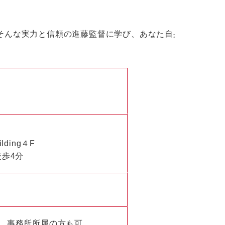
。そんな実力と信頼の進藤監督に学び、あなた自身の実
ding４F
徒歩4分
ん。事務所所属の方も可。