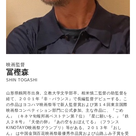
映画監督
冨樫森
SHIN TOGASHI
山形県鶴岡市出身。立教大学文学部卒。相米慎二監督の助監督を
経て、２００１年『非・バランス』で長編監督デビューする。こ
の作品はヨコハマ映画祭等で新人監督賞および第１４回東京国際
映画祭コンペティション部門に公式参加。主な作品に、『ごめ
ん』 （キネマ旬報邦画ベストテン第７位）『星に願いを。』『鉄
人２８号』『天使の卵』『あの空をおぼえてる』（フランス
KINOTAYO映画祭グランプリ）等がある。２０１３年 『おし
ん』 は中国金鶏百花映画祭最優秀作品賞および山路ふみ子賞を受