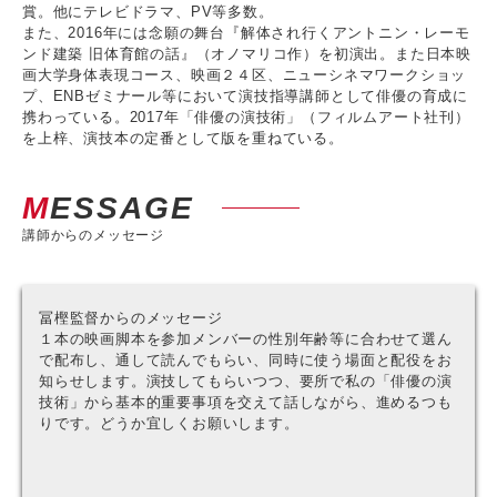
賞。他にテレビドラマ、PV等多数。
また、2016年には念願の舞台『解体され行くアントニン・レーモ
ンド建築 旧体育館の話』（オノマリコ作）を初演出。また日本映
画大学身体表現コース、映画２４区、ニューシネマワークショッ
プ、ENBゼミナール等において演技指導講師として俳優の育成に
携わっている。2017年「俳優の演技術」（フィルムアート社刊）
を上梓、演技本の定番として版を重ねている。
MESSAGE
講師からのメッセージ
冨樫監督からのメッセージ
１本の映画脚本を参加メンバーの性別年齢等に合わせて選ん
で配布し、通して読んでもらい、同時に使う場面と配役をお
知らせします。演技してもらいつつ、要所で私の「俳優の演
技術」から基本的重要事項を交えて話しながら、進めるつも
りです。どうか宜しくお願いします。