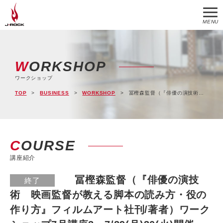
MENU
WORKSHOP
ワークショップ
TOP
BUSINESS
WORKSHOP
冨樫森監督（『俳優の演技術 映画監督が教える脚本の読み方・役の作り方』フィルムアート社刊/著者）ワークショップ7月講座2 7/29(月)30(火)開催
COURSE
講座紹介
冨樫森監督（『俳優の演技
終了
術 映画監督が教える脚本の読み方・役の
作り方』フィルムアート社刊/著者）ワーク