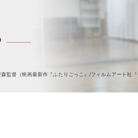
P
森監督（映画最新作『ふたりごっこ』/フィルムアート社『俳優の演