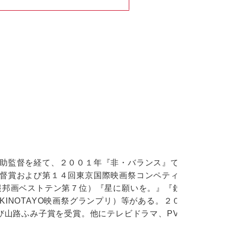
助監督を経て、２００１年『非・バランス』で長編監
督賞および第１４回東京国際映画祭コンペティション
報邦画ベストテン第７位）『星に願いを。』『鉄人２
INOTAYO映画祭グランプリ）等がある。２０１３
び山路ふみ子賞を受賞。他にテレビドラマ、PV等多