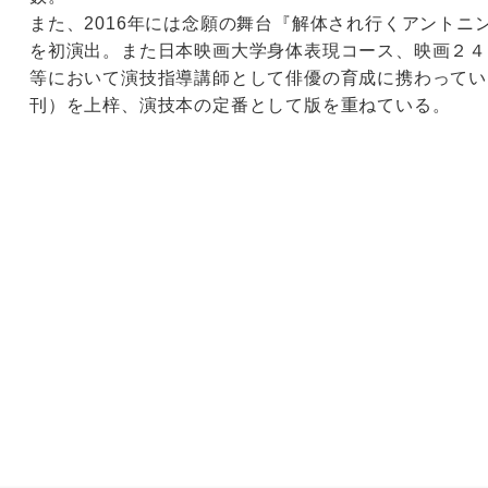
また、2016年には念願の舞台『解体され行くアントニ
を初演出。また日本映画大学身体表現コース、映画２４
等において演技指導講師として俳優の育成に携わってい
刊）を上梓、演技本の定番として版を重ねている。