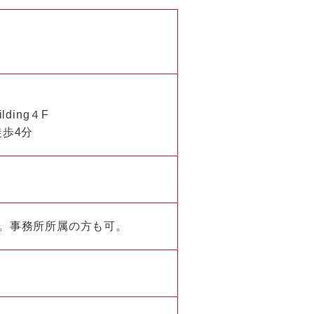
ding４F
徒歩4分
ん。事務所所属の方も可。