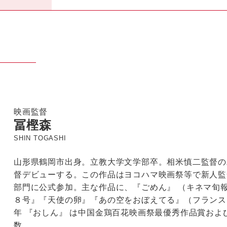
映画監督
冨樫森
SHIN TOGASHI
山形県鶴岡市出身。立教大学文学部卒。相米慎二監督の
督デビューする。この作品はヨコハマ映画祭等で新人監
部門に公式参加。主な作品に、『ごめん』 （キネマ旬
８号』『天使の卵』『あの空をおぼえてる』（フランスK
年 『おしん』 は中国金鶏百花映画祭最優秀作品賞およ
数。