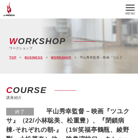
MENU
WORKSHOP
ワークショップ
TOP
BUSINESS
WORKSHOP
平山秀幸監督－映画『ツユクサ』（22/小林聡美、松重豊）、『閉鎖病棟-それぞれの朝-』（19/笑福亭鶴瓶、綾野剛、小松菜奈）他－ 映像演技ワークショップ 9/23(土/祝)24(日)開催
COURSE
講座紹介
平山秀幸監督－映画『ツユク
終了
サ』（22/小林聡美、松重豊）、『閉鎖病
棟-それぞれの朝-』（19/笑福亭鶴瓶、綾野