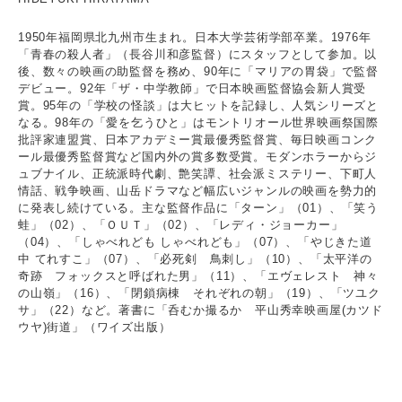
1950年福岡県北九州市生まれ。日本大学芸術学部卒業。1976年
「青春の殺人者」（長谷川和彦監督）にスタッフとして参加。以
後、数々の映画の助監督を務め、90年に「マリアの胃袋」で監督
デビュー。92年「ザ・中学教師」で日本映画監督協会新人賞受
賞。95年の「学校の怪談」は大ヒットを記録し、人気シリーズと
なる。98年の「愛を乞うひと」はモントリオール世界映画祭国際
批評家連盟賞、日本アカデミー賞最優秀監督賞、毎日映画コンク
ール最優秀監督賞など国内外の賞多数受賞。モダンホラーからジ
ュブナイル、正統派時代劇、艶笑譚、社会派ミステリー、下町人
情話、戦争映画、山岳ドラマなど幅広いジャンルの映画を勢力的
に発表し続けている。主な監督作品に「ターン」（01）、「笑う
蛙」（02）、「ＯＵＴ」（02）、「レディ・ジョーカー」
（04）、「しゃべれども しゃべれども」（07）、「やじきた道
中 てれすこ」（07）、「必死剣 鳥刺し」（10）、「太平洋の
奇跡 フォックスと呼ばれた男」（11）、「エヴェレスト 神々
の山嶺」（16）、「閉鎖病棟 それぞれの朝」（19）、「ツユク
サ」（22）など。著書に「呑むか撮るか 平山秀幸映画屋(カツド
ウヤ)街道」（ワイズ出版）