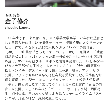
映画監督
金子修介
shusuke kaneko
1955年生まれ、東京都出身。東京学芸大学卒業、78年に助監督と
して日活入社の後、84年監督デビュー。深津絵里のスクリーンデ
ビュー作で、今なお伝説的な人気を誇る『1999年の夏休み』
（88）、中山美穂『どっちにするの。』（89）、織田裕二『就職
戦線異状なし』（91）といった若手俳優を起用した作品群で活躍
を続け、95年からはブルーリボン監督賞を受賞した、いわゆる“平
成ガメラ三部作”を手掛け、大ヒット。さらに、06年の藤原竜也・
松山ケンイチ『デスノート前後編』は香港、韓国、アメリカでも
公開。ブリュッセル映画祭では観客賞を受賞するなど国際的な評
価を獲得した。22年にはロマンポルノナウとして松居大悟監督
『手』、白石晃士監督『愛してる！』とともに監督作『百合の雨
音』が公開。そして昨年3月『ゴールド・ボーイ』公開。岡田将
生、羽村仁成、星乃あんな等による息もつかせぬクライムサスペ
ンスが、話題を呼び、絶賛の嵐となった。