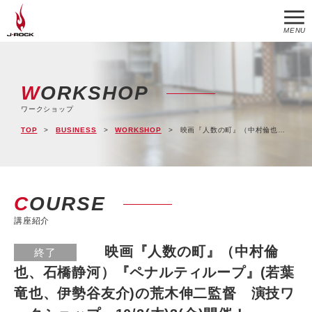
MENU
WORKSHOP
ワークショップ
TOP
BUSINESS
WORKSHOP
映画『人数の町』（中村倫也、石橋静河）『ペナルティループ』(若葉竜也、伊勢谷友介)の荒木伸二監督 演技ワークショップ 10/2(木)3(金)開催！
COURSE
講座紹介
映画『人数の町』（中村倫
終了
也、石橋静河）『ペナルティループ』(若葉
竜也、伊勢谷友介)の荒木伸二監督 演技ワ