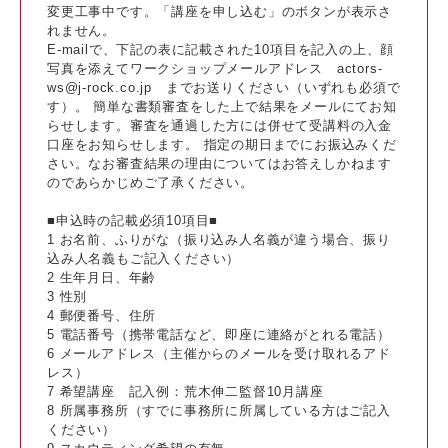
変更工事中です。「講座を申し込む」のボタンが表示さ
れません。
E-mailで、下記の表に記載された10項目を記入の上、顔
写真を添えてワークショップメールアドレス actors-
ws@j-rock.co.jp までお送りください（いずれも必須で
す）。 簡単な書類審査をした上で結果をメールにてお知
らせします。審査を通過した方には併せて受講料の入金
口座をお知らせします。 指定の期日までにお振込みくだ
さい。なお審査結果の理由についてはお答えしかねます
のであらかじめご了承ください。
■申込時の記載必須10項目■
1 お名前、ふりがな（振り込み人名義が違う場合、振り
込み人名義もご記入ください）
2 生年月日、年齢
3 性別
4 郵便番号、住所
5 電話番号（携帯電話など、即座に連絡がとれる電話）
6 メールアドレス（主催からのメールを受け取れるアド
レス）
7 希望講座 記入例：荒木伸二監督10月講座
8 所属事務所（すでに事務所に所属している方はご記入
ください）