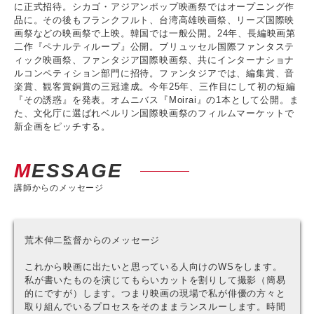
に正式招待。シカゴ・アジアンポップ映画祭ではオープニング作
品に。その後もフランクフルト、台湾高雄映画祭、リーズ国際映
画祭などの映画祭で上映。韓国では一般公開。24年、長編映画第
二作『ペナルティループ』公開。ブリュッセル国際ファンタステ
ィック映画祭、ファンタジア国際映画祭、共にインターナショナ
ルコンペティション部門に招待。ファンタジアでは、編集賞、音
楽賞、観客賞銅賞の三冠達成。今年25年、三作目にして初の短編
『その誘惑』を発表。オムニバス『Moirai』の1本として公開。ま
た、文化庁に選ばれベルリン国際映画祭のフィルムマーケットで
新企画をピッチする。
MESSAGE
講師からのメッセージ
荒木伸二監督からのメッセージ
これから映画に出たいと思っている人向けのWSをします。
私が書いたものを演じてもらいカットを割りして撮影（簡易
的にですが）します。つまり映画の現場で私が俳優の方々と
取り組んでいるプロセスをそのままランスルーします。時間