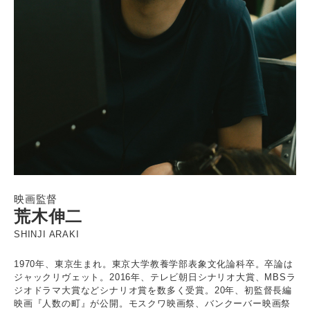
映画監督
荒木伸二
SHINJI ARAKI
1970年、東京生まれ。東京大学教養学部表象文化論科卒。卒論は
ジャックリヴェット。2016年、テレビ朝日シナリオ大賞、MBSラ
ジオドラマ大賞などシナリオ賞を数多く受賞。20年、初監督長編
映画『人数の町』が公開。モスクワ映画祭、バンクーバー映画祭