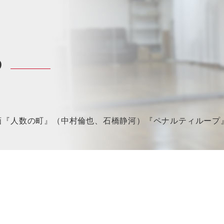
P
『人数の町』（中村倫也、石橋静河）『ペナルティループ』(若葉竜也、伊勢谷友介)