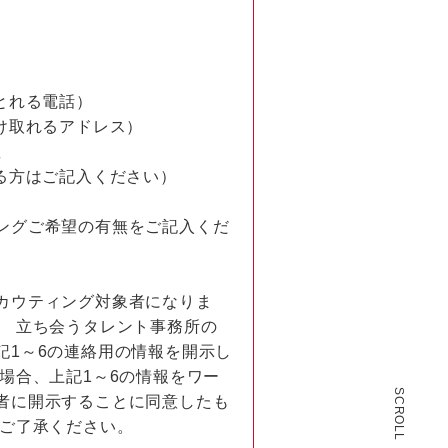
とれる電話）
け取れるアドレス）
座
る方はご記入ください）
ングご希望の有無をご記入くだ
カウティング対象者になりま
、 立ち会うタレント事務所の
記1～6の連絡用の情報を開示し
場合、上記1～6の情報をワー
SCROLL
者に開示することに同意したも
めご了承ください。