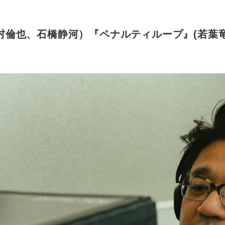
村倫也、石橋静河）『ペナルティループ』(若葉