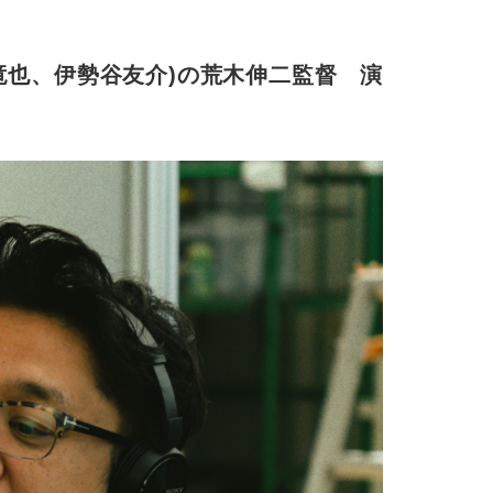
竜也、伊勢谷友介)の荒木伸二監督 演技ワ