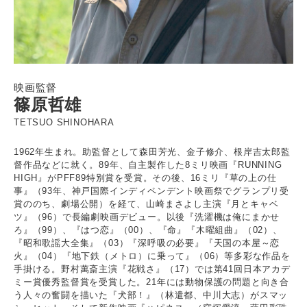
映画監督
篠原哲雄
TETSUO SHINOHARA
1962年生まれ。助監督として森田芳光、金子修介、根岸吉太郎監
督作品などに就く。89年、自主製作した8ミリ映画『RUNNING
HIGH』がPFF89特別賞を受賞。その後、16ミリ『草の上の仕
事』（93年、神戸国際インディペンデント映画祭でグランプリ受
賞ののち、劇場公開）を経て、山崎まさよし主演『月とキャベ
ツ』（96）で長編劇映画デビュー。以後『洗濯機は俺にまかせ
ろ』（99）、『はつ恋』（00）、『命』『木曜組曲』（02）、
『昭和歌謡大全集』（03）『深呼吸の必要』『天国の本屋～恋
火』（04）『地下鉄（メトロ）に乗って』（06）等多彩な作品を
手掛ける。野村萬斎主演『花戦さ』（17）では第41回日本アカデ
ミー賞優秀監督賞を受賞した。21年には動物保護の問題と向き合
う人々の奮闘を描いた『犬部！』（林遣都、中川大志）がスマッ