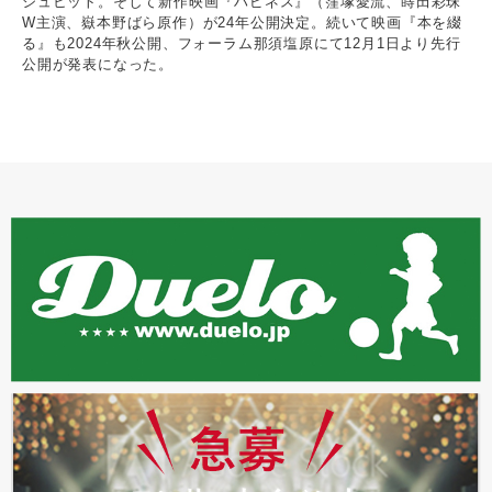
シュヒット。そして新作映画『ハピネス』（窪塚愛流、蒔田彩珠
W主演、嶽本野ばら原作）が24年公開決定。続いて映画『本を綴
る』も2024年秋公開、フォーラム那須塩原にて12月1日より先行
公開が発表になった。