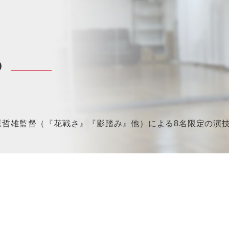
P
原哲雄監督（『花戦さ』『影踏み』他）による8名限定の演技ワ