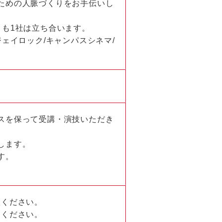
ための人脈づくりをお手伝いし
とも1社は立ち合います。
ェイロック/キャンパスシネマ/
スを保って受講・演技いただき
します。
す。
。
入ください。
てください。