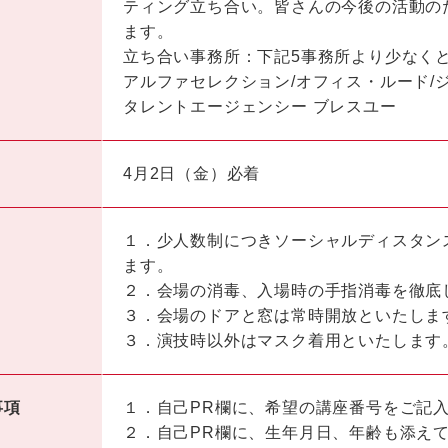
ティング立ち合い。皆さんの今後の活動の
ます。
立ち合い事務所：下記5事務所より少なく
アルファセレクション/オフィス・ルード/ジ
タレントエージェンシー ブレスユー
4月2日（金）必着
１．少人数制につきソーシャルディスタン
ます。
２．会場の消毒、入場時の手指消毒を徹底
３．会場のドアと窓は常時開放といたしま
３．演技時以外はマスク着用といたします
事項
１．自己PR欄に、希望の講座番号をご記
２．自己PR欄に、生年月日、年齢も添え