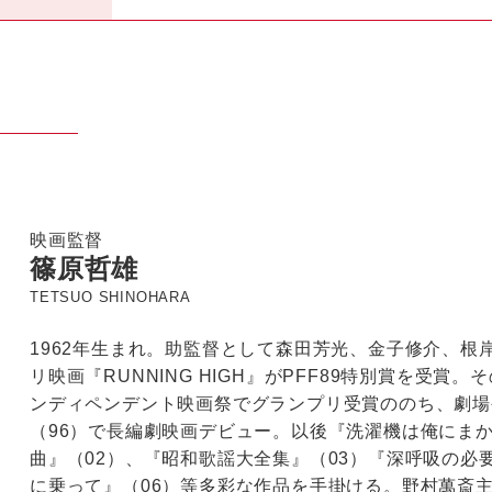
映画監督
篠原哲雄
TETSUO SHINOHARA
1962年生まれ。助監督として森田芳光、金子修介、根
リ映画『RUNNING HIGH』がPFF89特別賞を受賞
ンディペンデント映画祭でグランプリ受賞ののち、劇場
（96）で長編劇映画デビュー。以後『洗濯機は俺にまか
曲』（02）、『昭和歌謡大全集』（03）『深呼吸の必
に乗って』（06）等多彩な作品を手掛ける。野村萬斎主