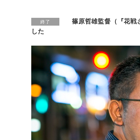
篠原哲雄監督（『花戦さ
終了
した