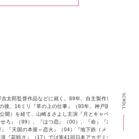
SCROLL
岸吉太郎監督作品などに就く。89年、自主製作した8ミ
。その後、16ミリ『草の上の仕事』（93年、神戸国際イ
公開）を経て、山崎まさよし主演『月とキャベツ』
せろ』（99）、『はつ恋』（00）、『命』『木曜組
要』『天国の本屋～恋火』（04）『地下鉄（メトロ）
演『花戦さ』（17）では第41回日本アカデミー賞優