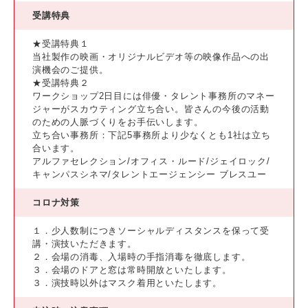
受講特典
★受講特典１
当社製作の映画・オリジナルビデオ等の映像作品への出
演機会のご提供。
★受講特典２
ワークショップ2日目には俳優・タレント事務所のマネー
ジャーがスカウティング立ち合い。皆さんの今後の活動
のための人脈づくりをお手伝いします。
立ち合い事務所：下記5事務所より少なくとも1社は立ち
合います。
アルファセレクション/オフィス・ルード/ジェイロック/
キャンパスシネマ/タレントエージェンシー ブレスユー
コロナ対策
１．少人数制につきソーシャルディスタンスを保って受
講・演技いただきます。
２．会場の消毒、入場時の手指消毒を徹底します。
３．会場のドアと窓は常時開放といたします。
３．演技時以外はマスク着用といたします。