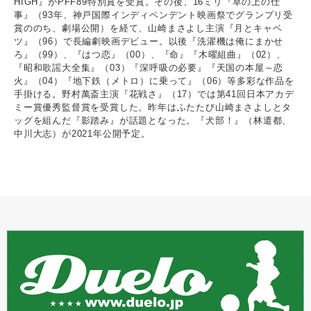
HIGH』がPFF89特別賞を受賞。その後、16ミリ『草の上の仕
事』（93年、神戸国際インディペンデント映画祭でグランプリ受
賞ののち、劇場公開）を経て、山崎まさよし主演『月とキャベ
ツ』（96）で長編劇映画デビュー。以後『洗濯機は俺にまかせ
ろ』（99）、『はつ恋』（00）、『命』『木曜組曲』（02）、
『昭和歌謡大全集』（03）『深呼吸の必要』『天国の本屋～恋
火』（04）『地下鉄（メトロ）に乗って』（06）等多彩な作品を
手掛ける。野村萬斎主演『花戦さ』（17）では第41回日本アカデ
ミー賞優秀監督賞を受賞した。昨年はふたたび山崎まさよしとタ
ッグを組んだ『影踏み』が話題となった。『犬部！』（林遣都、
中川大志）が2021年公開予定。