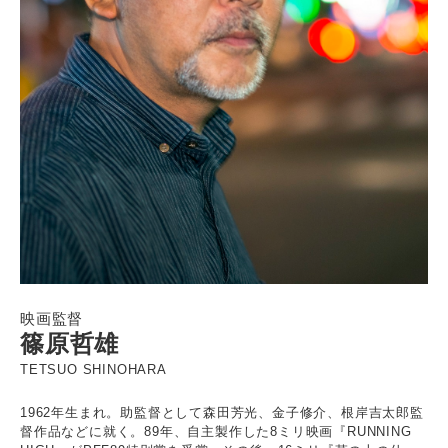
映画監督
篠原哲雄
TETSUO SHINOHARA
1962年生まれ。助監督として森田芳光、金子修介、根岸吉太郎監
督作品などに就く。89年、自主製作した8ミリ映画『RUNNING