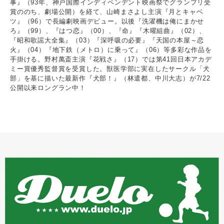
事』（93年、神戸国際インディペンデント映画祭でグランプリ受
賞ののち、劇場公開）を経て、山崎まさよし主演『月とキャベ
ツ』（96）で長編劇映画デビュー。以後『洗濯機は俺にまかせ
ろ』（99）、『はつ恋』（00）、『命』『木曜組曲』（02）、
『昭和歌謡大全集』（03）『深呼吸の必要』『天国の本屋～恋
火』（04）『地下鉄（メトロ）に乗って』（06）等多彩な作品を
手掛ける。野村萬斎主演『花戦さ』（17）では第41回日本アカデ
ミー賞優秀監督賞を受賞した。獣医学部に実在したサークル「犬
部」を基に描いた最新作『犬部！』（林遣都、中川大志）が7/22
公開以来ロングラン中！