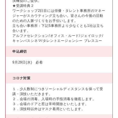
演機会のご提供。
★受講特典２
ワークショップ2日目には俳優・タレント事務所のマネー
ジャーがスカウティング立ち合い。皆さんの今後の活動
のための人脈づくりをお手伝いします。
立ち合い事務所：下記5事務所より少なくとも1社は立ち
合います。
アルファセレクション/オフィス・ルード/ジェイロック/
キャンパスシネマ/タレントエージェンシー ブレスユー
申込締切
9月29日(水) 必着
コロナ対策
１．少人数制につきソーシャルディスタンスを保って受
講・演技いただきます。
２．会場の消毒、入場時の手指消毒を徹底します。
３．会場のドアと窓は常時開放といたします。
３．演技時以外はマスク着用といたします。