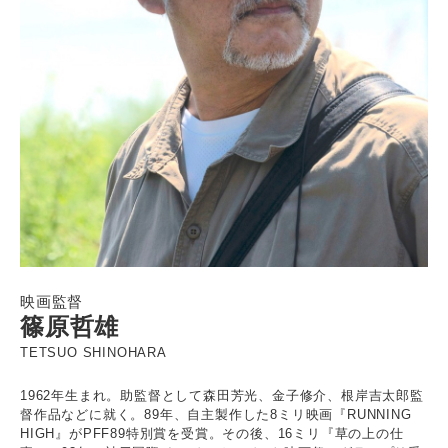
映画監督
篠原哲雄
TETSUO SHINOHARA
1962年生まれ。助監督として森田芳光、金子修介、根岸吉太郎監
督作品などに就く。89年、自主製作した8ミリ映画『RUNNING
HIGH』がPFF89特別賞を受賞。その後、16ミリ『草の上の仕