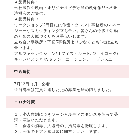
★受講特典１
当社製作の映画・オリジナルビデオ等の映像作品への出
演機会のご提供。
★受講特典２
ワークショップ2日目には俳優・タレント事務所のマネー
ジャーがスカウティング立ち合い。皆さんの今後の活動
のための人脈づくりをお手伝いします。
立ち合い事務所：下記5事務所より少なくとも1社は立ち
合います。
アルファセレクション/オフィス・ルード/ジェイロック/
キャンパスシネマ/タレントエージェンシー ブレスユー
申込締切
7月12日（月）必着
※当講座は定員に達したため募集を締め切りました。
コロナ対策
１．少人数制につきソーシャルディスタンスを保って受
講・演技いただきます。
２．会場の消毒、入場時の手指消毒を徹底します。
３．会場のドアと窓は常時開放といたします。