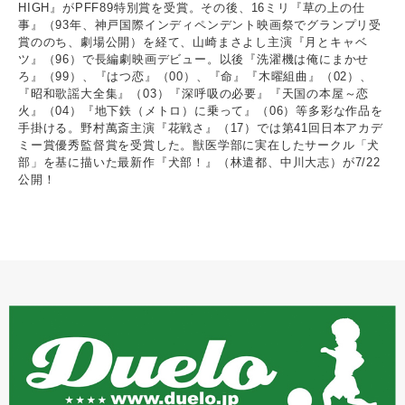
HIGH』がPFF89特別賞を受賞。その後、16ミリ『草の上の仕
事』（93年、神戸国際インディペンデント映画祭でグランプリ受
賞ののち、劇場公開）を経て、山崎まさよし主演『月とキャベ
ツ』（96）で長編劇映画デビュー。以後『洗濯機は俺にまかせ
ろ』（99）、『はつ恋』（00）、『命』『木曜組曲』（02）、
『昭和歌謡大全集』（03）『深呼吸の必要』『天国の本屋～恋
火』（04）『地下鉄（メトロ）に乗って』（06）等多彩な作品を
手掛ける。野村萬斎主演『花戦さ』（17）では第41回日本アカデ
ミー賞優秀監督賞を受賞した。獣医学部に実在したサークル「犬
部」を基に描いた最新作『犬部！』（林遣都、中川大志）が7/22
公開！