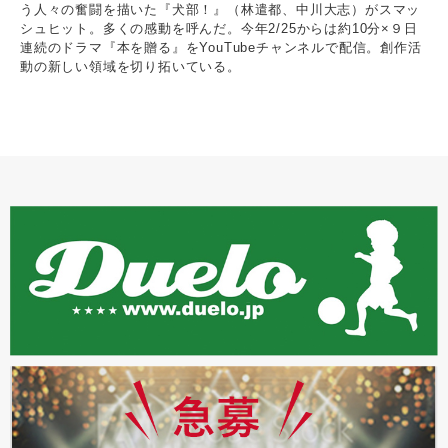
う人々の奮闘を描いた『犬部！』（林遣都、中川大志）がスマッ
シュヒット。多くの感動を呼んだ。今年2/25からは約10分×９日
連続のドラマ『本を贈る』をYouTubeチャンネルで配信。創作活
動の新しい領域を切り拓いている。