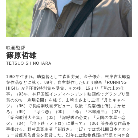
映画監督
篠原哲雄
TETSUO SHINOHARA
1962年生まれ。助監督として森田芳光、金子修介、根岸吉太郎監
督作品などに就く。89年、自主製作した8ミリ映画『RUNNING
HIGH』がPFF89特別賞を受賞。その後、16ミリ『草の上の仕
事』（93年、神戸国際インディペンデント映画祭でグランプリ受
賞ののち、劇場公開）を経て、山崎まさよし主演『月とキャベ
ツ』（96）で長編劇映画デビュー。以後『洗濯機は俺にまかせ
ろ』（99）、『はつ恋』（00）、『命』『木曜組曲』（02）、
『昭和歌謡大全集』（03）『深呼吸の必要』『天国の本屋～恋
火』（04）『地下鉄（メトロ）に乗って』（06）等多彩な作品を
手掛ける。野村萬斎主演『花戦さ』（17）では第41回日本アカデ
ミー賞優秀監督賞を受賞した。21年には動物保護の問題と向き合