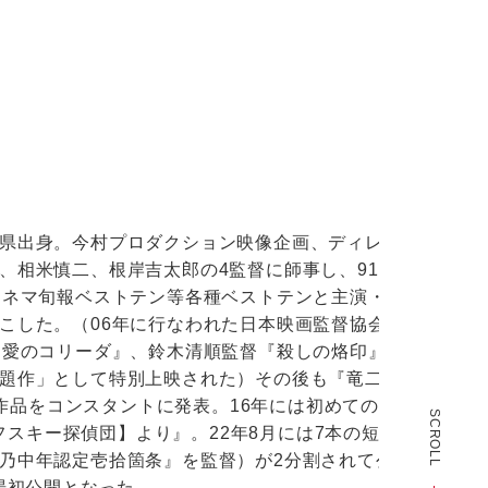
県出身。今村プロダクション映像企画、ディレクター
、相米慎二、根岸吉太郎の4監督に師事し、91年監督
キネマ旬報ベストテン等各種ベストテンと主演・役所
こした。（06年に行なわれた日本映画監督協会創立
『愛のコリーダ』、鈴木清順監督『殺しの烙印』、若
題作」として特別上映された）その後も『竜二
な作品をコンスタントに発表。16年には初めての監督＆
SCROLL
ラフスキー探偵団】より』。22年8月には7本の短編から
乃中年認定壱拾箇条』を監督）が2分割されて公開。
場初公開となった。