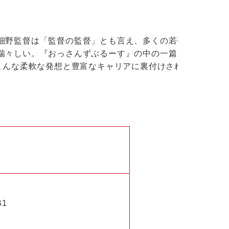
細野監督は「監督の監督」とも言え、多くの若手監督
瑞々しい。『おっさんずぶるーす』の中の一篇『謎乃
こんな柔軟な発想と豊富なキャリアに裏付けされた“鉄
B1