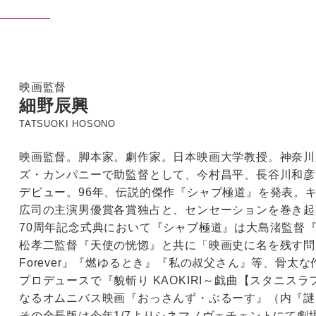
映画監督
細野辰興
TATSUOKI HOSONO
映画監督。脚本家。劇作家。日本映画大学教授。神奈川
ズ・カンパニーで助監督として、今村昌平、長谷川和彦
デビュー。96年、伝説的傑作『シャブ極道』を発表。
広司の主演男優賞各賞独占と、センセーションを巻き起
70周年記念式典において『シャブ極道』は大島渚監督
松孝二監督『天使の恍惚』と共に「映画史に名を残す問
Forever』『燃ゆるとき』『私の叔父さん』等、骨太
プロデュースで『貌斬り KAOKIRI～戯曲【スタニス
なるオムニバス映画『おっさんず・ぶるーす』（内『謎
その全長版は今年1/7よりシネマノヴェチェントにて劇