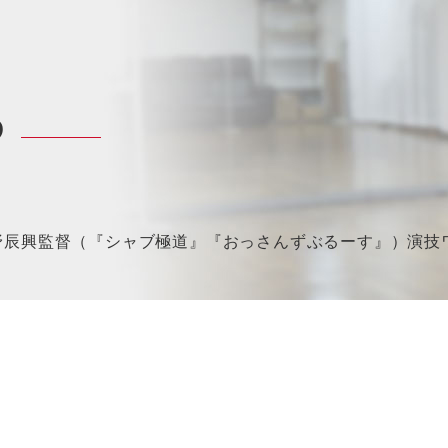
P
辰興監督（『シャブ極道』『おっさんずぶるーす』）演技ワークシ