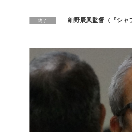
細野辰興監督（『シャブ
終了