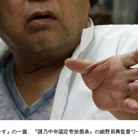
ーす』の一篇、『謎乃中年認定壱拾箇条』の細野辰興監督ワ