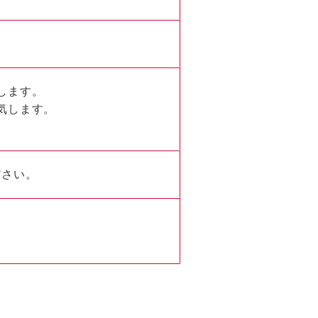
します。
気します。
。
ださい。