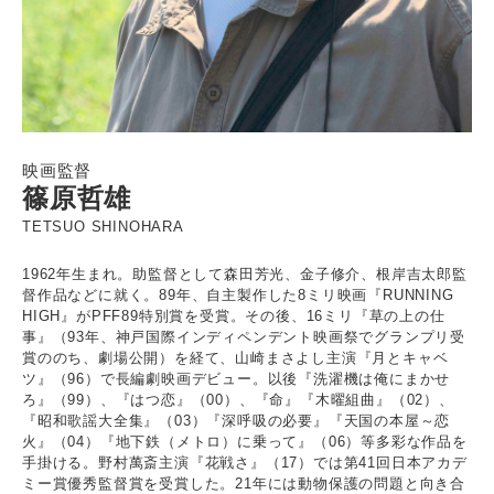
映画監督
篠原哲雄
TETSUO SHINOHARA
1962年生まれ。助監督として森田芳光、金子修介、根岸吉太郎監
督作品などに就く。89年、自主製作した8ミリ映画『RUNNING
HIGH』がPFF89特別賞を受賞。その後、16ミリ『草の上の仕
事』（93年、神戸国際インディペンデント映画祭でグランプリ受
賞ののち、劇場公開）を経て、山崎まさよし主演『月とキャベ
ツ』（96）で長編劇映画デビュー。以後『洗濯機は俺にまかせ
ろ』（99）、『はつ恋』（00）、『命』『木曜組曲』（02）、
『昭和歌謡大全集』（03）『深呼吸の必要』『天国の本屋～恋
火』（04）『地下鉄（メトロ）に乗って』（06）等多彩な作品を
手掛ける。野村萬斎主演『花戦さ』（17）では第41回日本アカデ
ミー賞優秀監督賞を受賞した。21年には動物保護の問題と向き合