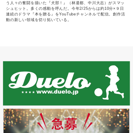
う人々の奮闘を描いた『犬部！』（林遣都、中川大志）がスマッ
シュヒット。多くの感動を呼んだ。今年2/25からは約10分×９日
連続のドラマ『本を贈る』をYouTubeチャンネルで配信。創作活
動の新しい領域を切り拓いている。