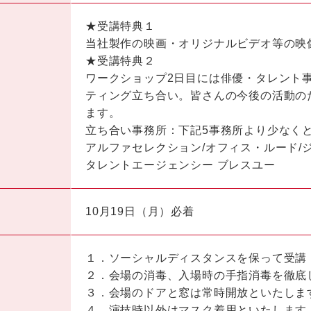
★受講特典１
当社製作の映画・オリジナルビデオ等の映
★受講特典２
ワークショップ2日目には俳優・タレント
ティング立ち合い。皆さんの今後の活動の
ます。
立ち合い事務所：下記5事務所より少なく
アルファセレクション/オフィス・ルード/ジ
タレントエージェンシー ブレスユー
10月19日（月）必着
１．ソーシャルディスタンスを保って受講
２．会場の消毒、入場時の手指消毒を徹底
３．会場のドアと窓は常時開放といたしま
４．演技時以外はマスク着用といたします