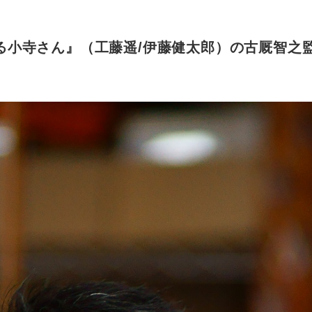
る小寺さん』（工藤遥/伊藤健太郎）の古厩智之監