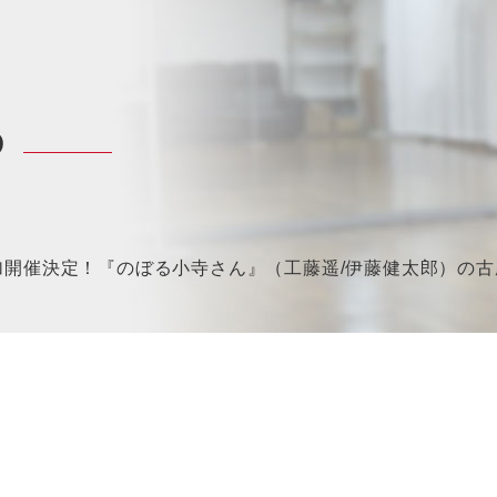
P
加開催決定！『のぼる小寺さん』（工藤遥/伊藤健太郎）の古厩智