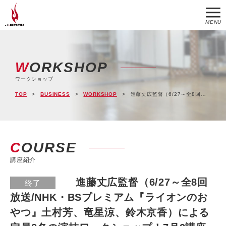
MENU
WORKSHOP
ワークショップ
TOP
BUSINESS
WORKSHOP
進藤丈広監督（6/27～全8回放送/NHK・BSプレミアム『ライオンのおやつ』土村芳、竜星涼、鈴木京香）による定員8名の演技ワークショップ！7月2講座開催！
COURSE
講座紹介
進藤丈広監督（6/27～全8回
終了
放送/NHK・BSプレミアム『ライオンのお
やつ』土村芳、竜星涼、鈴木京香）による