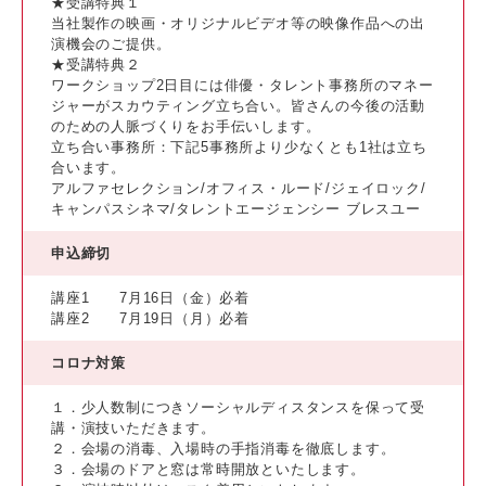
★受講特典１
当社製作の映画・オリジナルビデオ等の映像作品への出
演機会のご提供。
★受講特典２
ワークショップ2日目には俳優・タレント事務所のマネー
ジャーがスカウティング立ち合い。皆さんの今後の活動
のための人脈づくりをお手伝いします。
立ち合い事務所：下記5事務所より少なくとも1社は立ち
合います。
アルファセレクション/オフィス・ルード/ジェイロック/
キャンパスシネマ/タレントエージェンシー ブレスユー
申込締切
講座1 7月16日（金）必着
講座2 7月19日（月）必着
コロナ対策
１．少人数制につきソーシャルディスタンスを保って受
講・演技いただきます。
２．会場の消毒、入場時の手指消毒を徹底します。
３．会場のドアと窓は常時開放といたします。