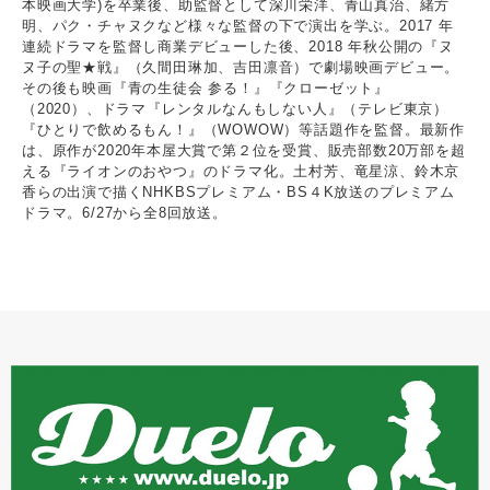
本映画大学)を卒業後、助監督として深川栄洋、青山真治、緒方
明、パク・チャヌクなど様々な監督の下で演出を学ぶ。2017 年
連続ドラマを監督し商業デビューした後、2018 年秋公開の『ヌ
ヌ子の聖★戦』（久間田琳加、吉田凛音）で劇場映画デビュー。
その後も映画『青の生徒会 参る！』『クローゼット』
（2020）、ドラマ『レンタルなんもしない人』（テレビ東京）
『ひとりで飲めるもん！』（WOWOW）等話題作を監督。最新作
は、原作が2020年本屋大賞で第２位を受賞、販売部数20万部を超
える『ライオンのおやつ』のドラマ化。土村芳、竜星涼、鈴木京
香らの出演で描くNHKBSプレミアム・BS４K放送のプレミアム
ドラマ。6/27から全8回放送。