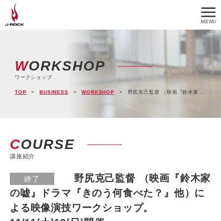
MENU
WORKSHOP
ワークショップ
TOP
BUSINESS
WORKSHOP
野尻克己監督 （映画『鈴木家の嘘』ドラマ『きのう何食べた？』他）による映像演技ワークショップ。11/11(土)12(日)開催
COURSE
講座紹介
野尻克己監督 （映画『鈴木家
終了
の嘘』ドラマ『きのう何食べた？』他）に
よる映像演技ワークショップ。