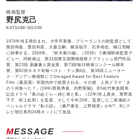
映画監督
野尻克己
KATSUMI NOJIRI
1974年埼玉県生まれ。大学卒業後、フリーランスの助監督として
熊切和嘉、豊田利晃、大森立嗣、横浜聡子、石井裕也、橋口亮輔
に師事する。2018年、『鈴木家の嘘』（2018）で劇場映画監督デ
ビュー。同映画は、第31回東京国際映画祭スプラッシュ部門作品
賞、第23回 新藤兼人賞金賞、第73回毎日映画コンクール脚本
賞、第92回キネマ旬報ベスト・テン第6位、第18回ニューヨー
ク・アジアン映画祭にてUncaged Award for Best Feature
Film（最高賞）等国内外で絶賛される。その後、人気ドラマ「き
のう何食べた？」(19年/西島秀俊、内野聖陽)、BS松竹東急開局
記念ドラマ『夜のあぐら～姉と弟と私』（22年/井上真央、尾野真
千子、村上虹郎）を監督。そして今年23年。監督した二夜連続ス
ペシャルドラマ『私小説』（瀬戸康史、上野樹里）が4/7、8にテ
レビ朝日系列24局ネットにて放送。
MESSAGE