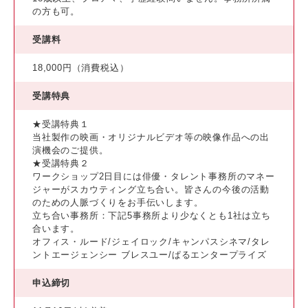
の方も可。
受講料
18,000円（消費税込）
受講特典
★受講特典１
当社製作の映画・オリジナルビデオ等の映像作品への出
演機会のご提供。
★受講特典２
ワークショップ2日目には俳優・タレント事務所のマネー
ジャーがスカウティング立ち合い。皆さんの今後の活動
のための人脈づくりをお手伝いします。
立ち合い事務所：下記5事務所より少なくとも1社は立ち
合います。
オフィス・ルード/ジェイロック/キャンパスシネマ/タレ
ントエージェンシー ブレスユー/ぱるエンタープライズ
申込締切