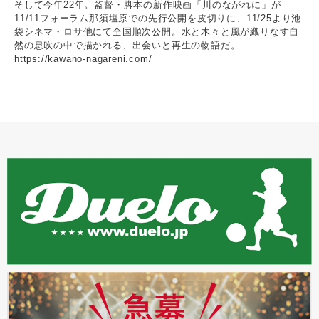
そして今年22年。監督・脚本の新作映画「川のながれに」が
11/11フォーラム那須塩原での先行公開を皮切りに、11/25より池
袋シネマ・ロサ他にて全国順次公開。水と木々と風が織りなす自
然の息吹の中で描かれる、出会いと再生の物語だ。
https://kawano-nagareni.com/