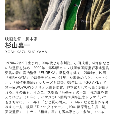
映画監督・脚本家
杉山嘉一
YOSHIKAZU SUGIYAMA
1970年2月9日生まれ。90年代より市川崑、杉田成道、林海象など
の助監督を務め、2000年、第53回カンヌ映画祭国際批評家連盟賞
受賞の青山真治監督『EUREKA』助監督を経て、2004年、映画
『HIRAKATA』で監督デビュー。07年、林海象のもと、ネットシ
ネマ『探偵事務所5』シリーズを監督。08年には『GO APE』で
第一回WOWOWシナリオ大賞を受賞。脚本家としても高く評価さ
れる。その後も、オムニバス映画『Father』の一篇『俺の屍を越
えてゆけ』（13年）、イマジカBS開局20周年記念ドラマ『いつ
もまぢかに』（15年）「ひと夏の隣人」（16年）など監督作を発
表する一方、映画『Diner ダイナー』（19年 藤原竜也主演、蜷川
実花監督）、ドラマ『相棒』等にも脚本家として参加している。