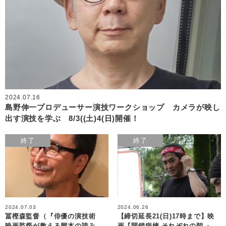
2024.07.16
島野伸一プロデューサー演技ワークショップ カメラが映し
出す演技を学ぶ 8/3((土)4(日)開催！
終了
終了
2024.07.03
2024.06.26
冨樫森監督（『俳優の演技術
【締切延長21(日)17時まで】映
映画監督が教える脚本の読み
画『閉鎖病棟-それぞれの朝-』