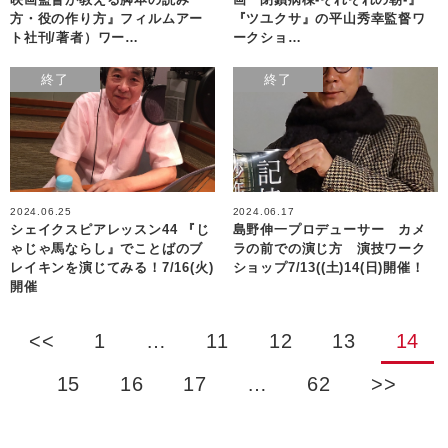
方・役の作り方』フィルムアー
『ツユクサ』の平山秀幸監督ワ
ト社刊/著者）ワー…
ークショ…
終了
終了
2024.06.25
2024.06.17
シェイクスピアレッスン44 『じ
島野伸一プロデューサー カメ
ゃじゃ馬ならし』でことばのブ
ラの前での演じ方 演技ワーク
レイキンを演じてみる！7/16(火)
ショップ7/13((土)14(日)開催！
開催
<<
1
…
11
12
13
14
15
16
17
…
62
>>