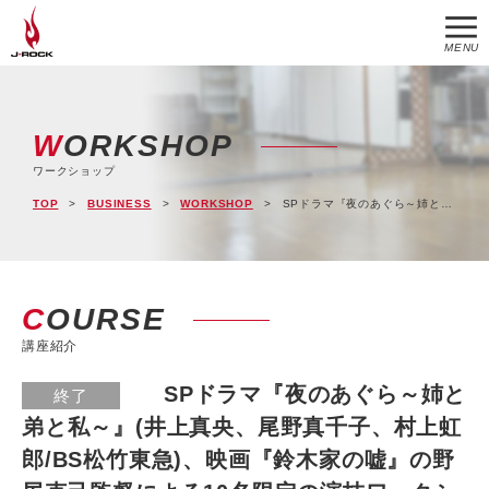
MENU
WORKSHOP
ワークショップ
TOP
BUSINESS
WORKSHOP
SPドラマ『夜のあぐら～姉と弟と私～』(井上真央、尾野真千子、村上虹郎/BS松竹東急)、映画『鈴木家の嘘』の野尻克己監督による10名限定の演技ワークショップ。9/24(土)25(日)開催！
COURSE
講座紹介
SPドラマ『夜のあぐら～姉と
終了
弟と私～』(井上真央、尾野真千子、村上虹
郎/BS松竹東急)、映画『鈴木家の嘘』の野