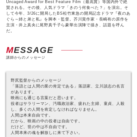
Uncaged Award for Best Feature Film（最高賞）等国内外で絶
賛される。その後、人気ドラマ「きのう何食べた？」を演出。そ
して今年、3/26に開局したBS松竹東急の開局記念ドラマ『夜のあ
ぐら～姉と弟と私』を脚本・監督。芥川賞作家・長嶋有の原作を
主演・井上真央に尾野真千子ら豪華出演陣で描き、話題を呼ん
だ。
MESSAGE
講師からのメッセージ
野尻監督からのメッセージ
「落語とは人間の業の肯定である」落語家、立川談志の名言
があります。
映画にも通じる言葉だと思います。
役者はサラリーマン、汚職政治家、疲れた主婦、童貞、人殺
し、多くの人間を肯定しなければなりません。
人間は本来自由です。
だから、映画の中の役者は自由です。
だけど、世の中は不自由です。
人間本来の魂を解放しに来て下さい。