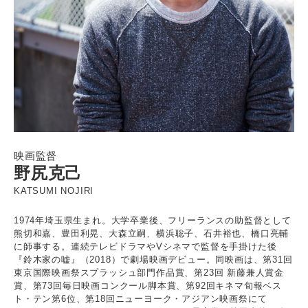
映画監督
野尻克己
KATSUMI NOJIRI
1974年埼玉県生まれ。大学卒業後、フリーランスの助監督として
熊切和嘉、豊田利晃、大森立嗣、横浜聡子、石井裕也、橋口亮輔
に師事する。連続テレビドラマやVシネマで監督を手掛けた後
『鈴木家の嘘』（2018）で劇場映画デビュー。同映画は、第31回
東京国際映画祭スプラッシュ部門作品賞、第23回 新藤兼人賞金
賞、第73回毎日映画コンクール脚本賞、第92回キネマ旬報ベス
ト・テン第6位、第18回ニューヨーク・アジアン映画祭にて