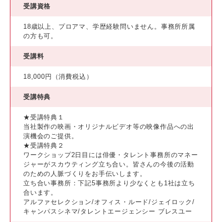
受講資格
18歳以上、プロアマ、学歴経験問いません。事務所所属
の方も可。
受講料
18,000円（消費税込）
受講特典
★受講特典１
当社製作の映画・オリジナルビデオ等の映像作品への出
演機会のご提供。
★受講特典２
ワークショップ2日目には俳優・タレント事務所のマネー
ジャーがスカウティング立ち合い。皆さんの今後の活動
のための人脈づくりをお手伝いします。
立ち合い事務所：下記5事務所より少なくとも1社は立ち
合います。
アルファセレクション/オフィス・ルード/ジェイロック/
キャンパスシネマ/タレントエージェンシー ブレスユー