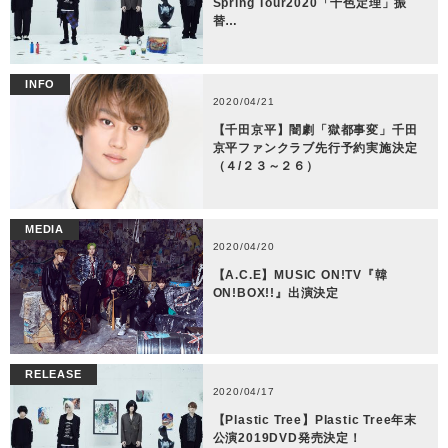
Spring Tour2020「十色定理」振
替…
INFO
2020/04/21
【千田京平】闇劇「獄都事変」千田
京平ファンクラブ先行予約実施決定
（４/２３～２６）
MEDIA
2020/04/20
【A.C.E】MUSIC ON!TV『韓
ON!BOX!!』出演決定
RELEASE
2020/04/17
【Plastic Tree】Plastic Tree年末
公演2019DVD発売決定！