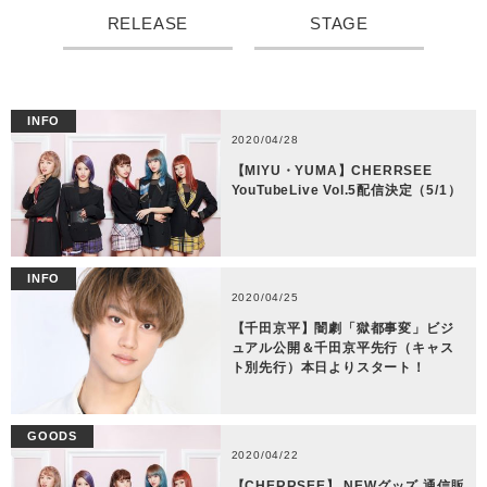
RELEASE
STAGE
INFO
2020/04/28
【MIYU・YUMA】CHERRSEE
YouTubeLive Vol.5配信決定（5/1）
INFO
2020/04/25
【千田京平】闇劇「獄都事変」ビジ
ュアル公開＆千田京平先行（キャス
ト別先行）本日よりスタート！
GOODS
2020/04/22
【CHERRSEE】 NEWグッズ 通信販