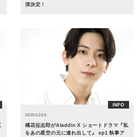
演決定！
INFO
2025/12/24
三
橘花征志郎がAladdin X ショートドラマ『私
をあの星空の元に連れ出して』 ep1 執事ア