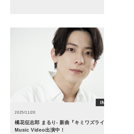
INFO
2025/11/20
橘花征志郎 まるり- 新曲『キミワズライ』
Music Video出演中！