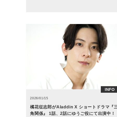
INFO
2026/01/15
橘花征志郎がAladdin X ショートドラマ『
角関係』 1話、2話にゆうご役にて出演中！