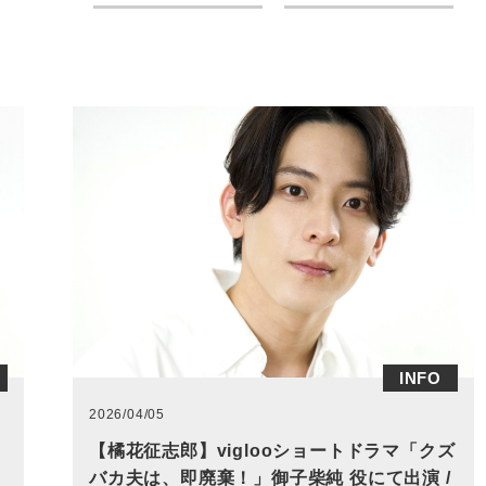
INFO
2026/04/05
【橘花征志郎】viglooショートドラマ「クズ
バカ夫は、即廃棄！」御子柴純 役にて出演 /