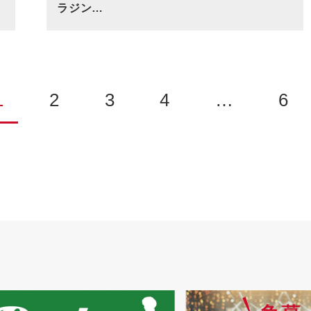
ラジン…
1
2
3
4
…
6