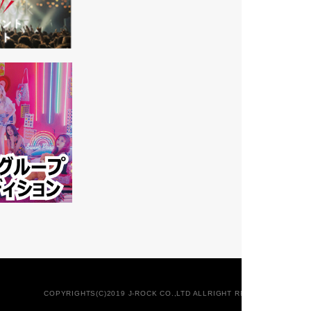
COPYRIGHTS(C)2019 J-ROCK CO.,LTD ALLRIGHT RESERVED.