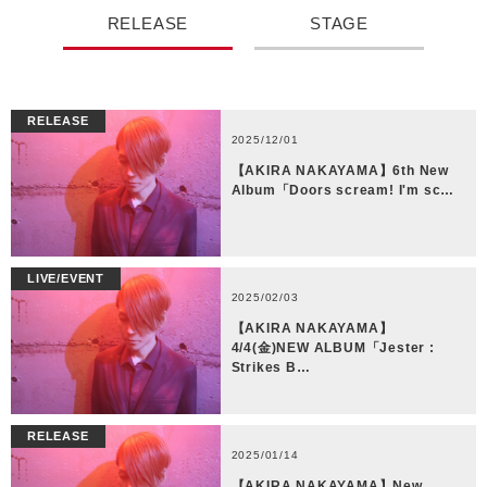
RELEASE
STAGE
RELEASE
2025/12/01
【AKIRA NAKAYAMA】6th New
Album「Doors scream! I'm sc…
LIVE/EVENT
2025/02/03
【AKIRA NAKAYAMA】
4/4(金)NEW ALBUM「Jester :
Strikes B…
RELEASE
2025/01/14
【AKIRA NAKAYAMA】New