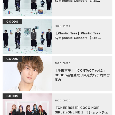
Symphonic Concert 【Act…
GOODS
2020/11/11
【Plastic Tree】Plastic Tree
Symphonic Concert 【Act …
GOODS
2020/09/28
【千田京平】「CONTACT vol.2」
GOODS会場受取り限定先行予約のご
案内
GOODS
2020/09/26
【CHERRSEE】COCO NOIR
GIRLZ #ONLINE 1 5ショットチェ