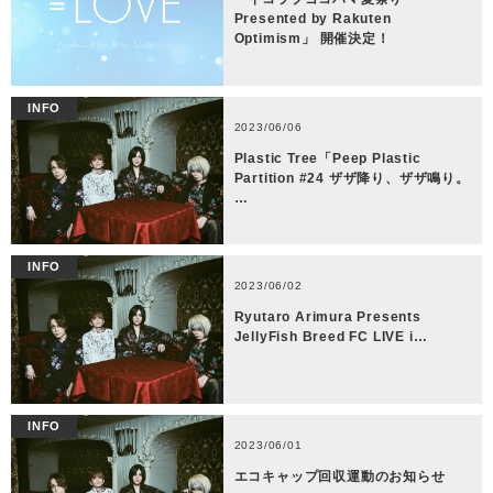
Presented by Rakuten
Optimism」 開催決定！
INFO
2023/06/06
Plastic Tree「Peep Plastic
Partition #24 ザザ降り、ザザ鳴り。
…
INFO
2023/06/02
Ryutaro Arimura Presents
JellyFish Breed FC LIVE i…
INFO
2023/06/01
エコキャップ回収運動のお知らせ