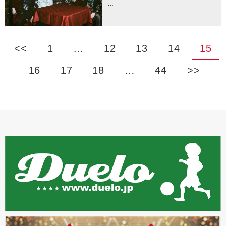
…
<<
1
…
12
13
14
15
16
17
18
…
44
>>