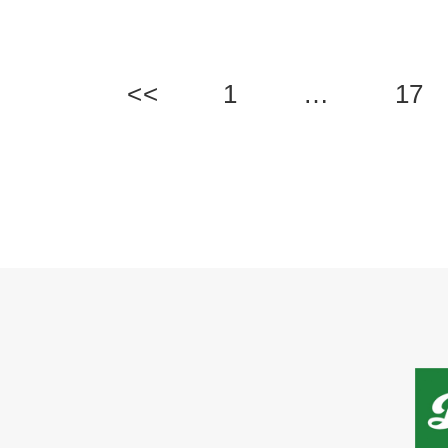
<<
1
…
17