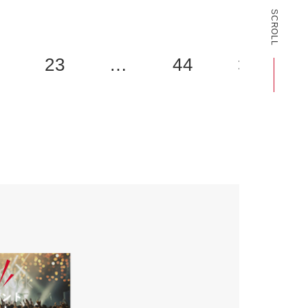
SCROLL
2
23
…
44
>>