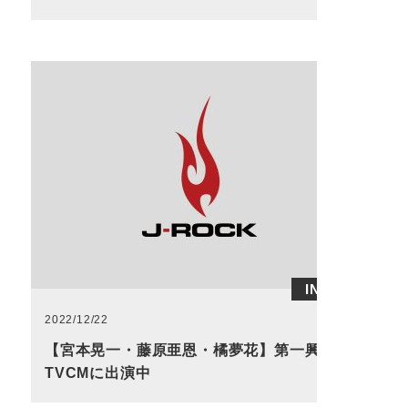
INFO
2022/12/22
【宮本晃一・藤原亜恩・橘夢花】第一興商
TVCMに出演中