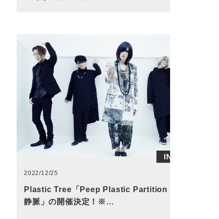
INFO
2022/12/25
Plastic Tree「Peep Plastic Partition #21
静脈」の開催決定！※…