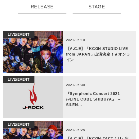
RELEASE
STAGE
LIVE/EVENT
2021/06/10
【A.C.E】「KCON STUDIO LIVE
from JAPAN」出演決定！★オンラ
イン
LIVE/EVENT
2021/05/30
『Symphonic Concert 2021
@LINE CUBE SHIBUYA』 ～
SILEN…
LIVE/EVENT
2021/05/25
【A.C.E】「KCON:TACT 4 U」出