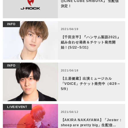
@LINE CUBE SHIBUYA』 生配信
決定！
INFO
2021/04/19
【千田京平】『ハンサム落語2021』
組み合わせ発表＆チケット発売開
始！(5/22~5/31)
INFO
2021/04/18
【土居健蔵】出演ミュージカル
「VOICE」チケット発売中（4/29～
5/9）
LIVE/EVENT
2021/04/12
【AKIRA NAKAYAMA】「Jester :
sheep are pretty big」生配信…