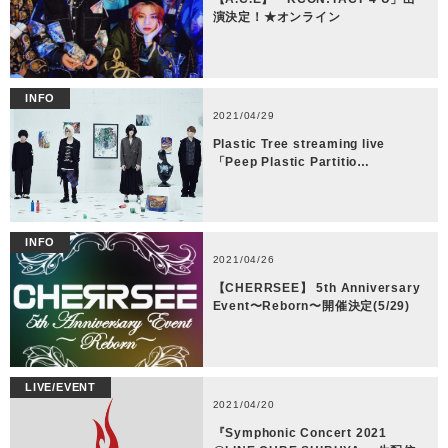
演決定！★オンライン
INFO
2021/04/29
Plastic Tree streaming live
「Peep Plastic Partitio…
INFO
2021/04/26
【CHERRSEE】 5th Anniversary
Event〜Reborn〜開催決定(5/29)
LIVE/EVENT
2021/04/20
『Symphonic Concert 2021