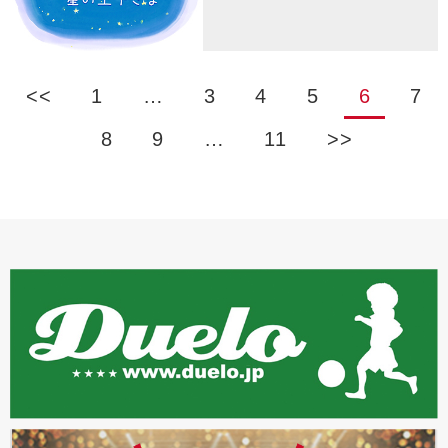
<<
1
…
3
4
5
6
7
8
9
…
11
>>