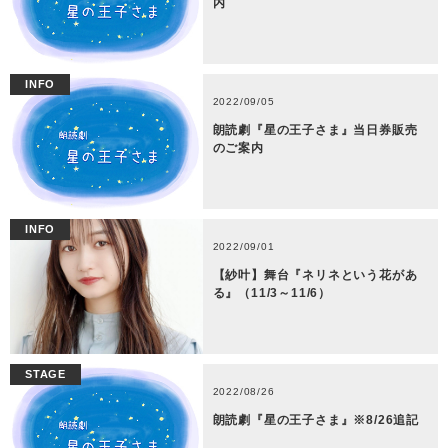
内
INFO
2022/09/05
朗読劇『星の王子さま』当日券販売
のご案内
INFO
2022/09/01
【紗叶】舞台『ネリネという花があ
る』（11/3～11/6）
STAGE
2022/08/26
朗読劇『星の王子さま』※8/26追記