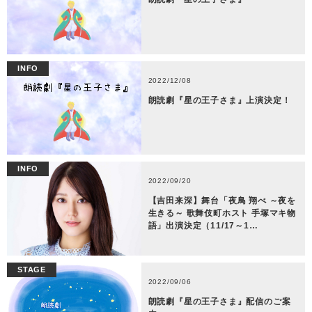
INFO
2022/12/08
朗読劇『星の王子さま』上演決定！
INFO
2022/09/20
【吉田来深】舞台「夜鳥 翔べ ～夜を
生きる～ 歌舞伎町ホスト 手塚マキ物
語」出演決定（11/17～1…
STAGE
2022/09/06
朗読劇『星の王子さま』配信のご案