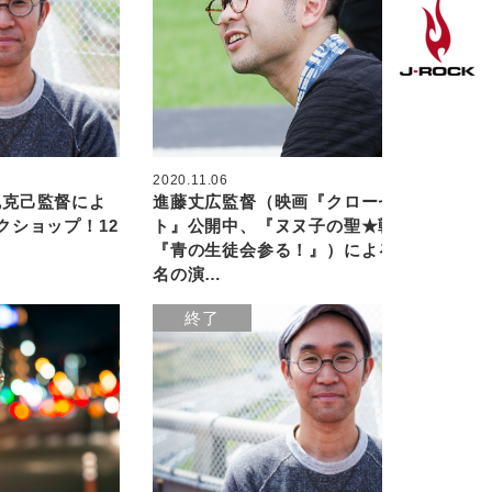
2020.11.06
尻克己監督によ
進藤丈広監督（映画『クローゼッ
クショップ！12
ト』公開中、『ヌヌ子の聖★戦』
『青の生徒会参る！』）による定員8
名の演…
終了