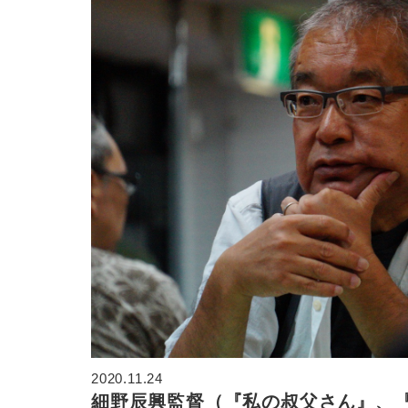
2020.11.24
細野辰興監督（『私の叔父さん』、『貌