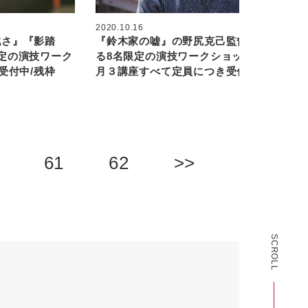
2020.10.16
戦さ』『影踏
『鈴木家の嘘』の野尻克己監督によ
定の演技ワーク
る8名限定の演技ワークショップ！11
受付中/残枠
月３講座すべて定員につき受付終了
61
62
>>
SCROLL