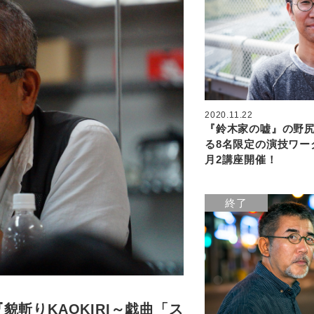
2020.11.22
『鈴木家の嘘』の野
る8名限定の演技ワー
月2講座開催！
終了
斬りKAOKIRI～戯曲「ス