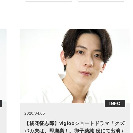
INFO
2026/04/05
【橘花征志郎】viglooショートドラマ「クズ
バカ夫は、即廃棄！」御子柴純 役にて出演 /