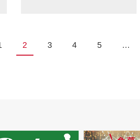
1
2
3
4
5
…