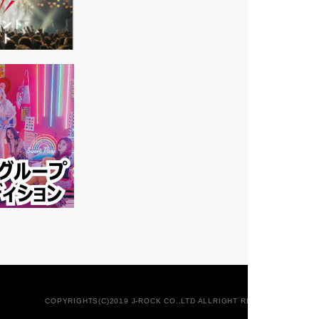
COPYRIGHTS(C)2019 J-ROCK CO.,LTD ALLRIGHT RESERVED.