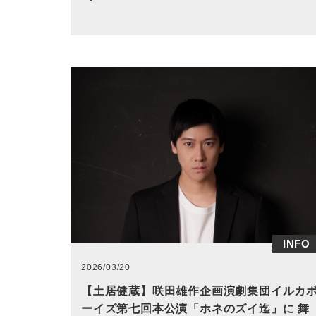
INFO
2026/03/20
【土居健蔵】咲田雄作企画演劇集団イルカ
ーイズ第七回本公演「ホネのズイ迄」に 舞