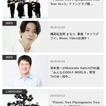
Tour Act.3」ファンクラブ限…
INFO
2025/11/20
橘花征志郎 まるり- 新曲『キミワズ
ライ』Music Video出演中！
INFO
2025/10/16
宮本晃一がNintendo Switch(TM)版
「みんなのGOLF WORLD」実写
TVCM～田中…
LIVE/EVENT
2025/10/13
「Plastic Tree Phylogenetic Tree