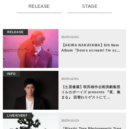
RELEASE
STAGE
RELEASE
2025/12/01
【AKIRA NAKAYAMA】6th New
Album「Doors scream! I'm sc…
INFO
2025/12/01
【土居健蔵】咲田雄作企画演劇集団
イルカボーイズ presents 『夜、集
まる』 回替わりゲストにて…
LIVE/EVENT
2025/11/23
「Plastic Tree Phylogenetic Tree