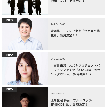
Tour Act.3」開催決定！
INFO
2025/10/08
宮本晃一 テレビ東京「ひと夏の共
犯者」出演決定！！
INFO
2025/10/08
【吉田来深】スズキプロジェクトバ
ージョンファイブ『Z-Studio～カウ
ントダウン～』 舞台出演！（…
INFO
2025/09/26
土居健蔵 舞台『ブルーロック-
EPISODE 凪-』出演決定！