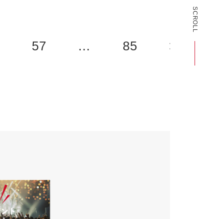
SCROLL
6
57
…
85
>>