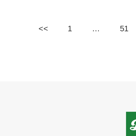
<<
1
…
51