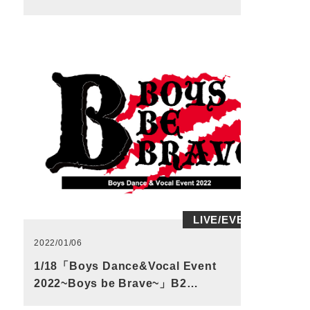
LIVE/EVENT
2022/01/06
1/18「Boys Dance&Vocal Event
2022~Boys be Brave~」B2…