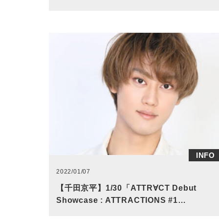
INFO
2022/01/07
【千田京平】1/30「ATTR∀CT Debut
Showcase : ATTRACTIONS #1…