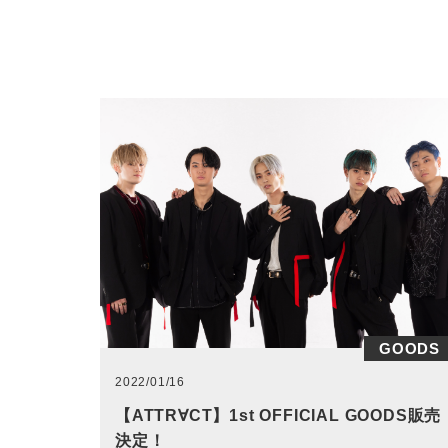
GOODS
2022/01/16
【ATTR∀CT】1st OFFICIAL GOODS販売
決定！