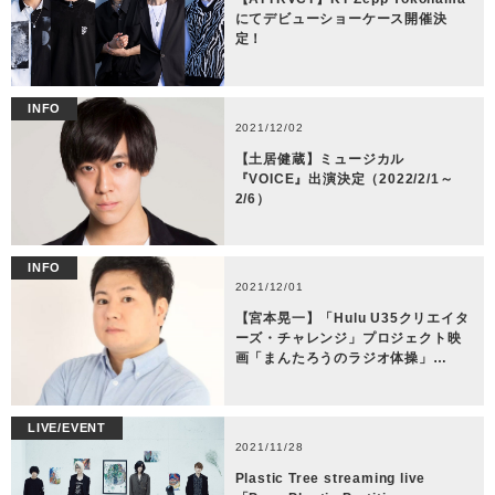
にてデビューショーケース開催決
定！
INFO
2021/12/02
【土居健蔵】ミュージカル
『VOICE』出演決定（2022/2/1～
2/6）
INFO
2021/12/01
【宮本晃一】「Hulu U35クリエイタ
ーズ・チャレンジ」プロジェクト映
画「まんたろうのラジオ体操」…
LIVE/EVENT
2021/11/28
Plastic Tree streaming live