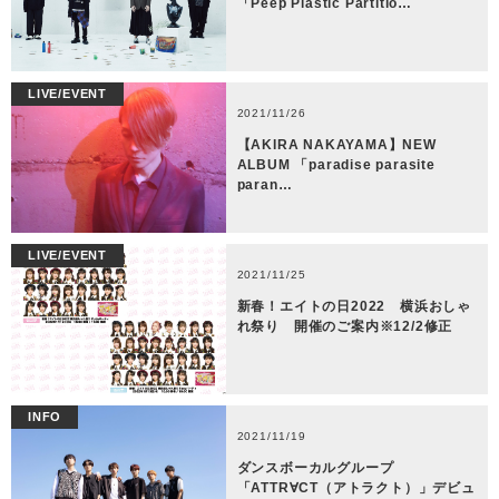
「Peep Plastic Partitio…
LIVE/EVENT
2021/11/26
【AKIRA NAKAYAMA】NEW
ALBUM 「paradise parasite
paran…
LIVE/EVENT
2021/11/25
新春！エイトの日2022 横浜おしゃ
れ祭り 開催のご案内※12/2修正
INFO
2021/11/19
ダンスボーカルグループ
「ATTR∀CT（アトラクト）」デビュ