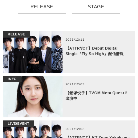
RELEASE
STAGE
RELEASE
2021/12/11
【ATTR∀CT】Debut Digital
Single『Fly So High』配信情報
INFO
2021/12/03
【飯塚悦子】TVCM Meta Quest２
出演中
LIVE/EVENT
2021/12/03
【ATTR∀CT】KT Zepp Yokohama